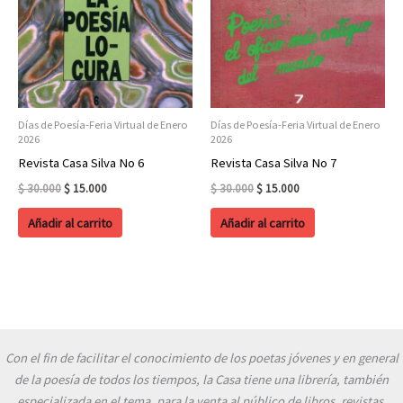
Días de Poesía-Feria Virtual de Enero
Días de Poesía-Feria Virtual de Enero
2026
2026
Revista Casa Silva No 6
Revista Casa Silva No 7
Original
Current
Original
Current
$
30.000
$
15.000
$
30.000
$
15.000
price
price
price
price
was:
is:
was:
is:
Añadir al carrito
Añadir al carrito
$ 30.000.
$ 15.000.
$ 30.000.
$ 15.000.
Con el fin de facilitar el conocimiento de los poetas jóvenes y en general
de la poesía de todos los tiempos, la Casa tiene una librería, también
especializada en el tema, para la venta al público de libros, revistas,