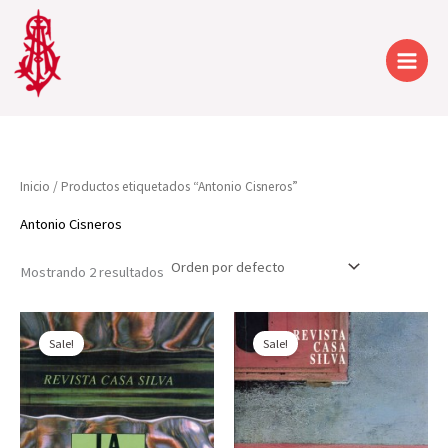
Ir
al
contenido
Inicio
/ Productos etiquetados “Antonio Cisneros”
Antonio Cisneros
Mostrando 2 resultados
Sale!
Sale!