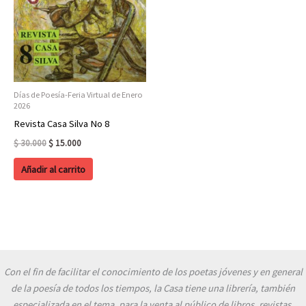
Días de Poesía-Feria Virtual de Enero
2026
Revista Casa Silva No 8
Original
Current
$
30.000
$
15.000
price
price
was:
is:
Añadir al carrito
$ 30.000.
$ 15.000.
Con el fin de facilitar el conocimiento de los poetas jóvenes y en general
de la poesía de todos los tiempos, la Casa tiene una librería, también
especializada en el tema, para la venta al público de libros, revistas,