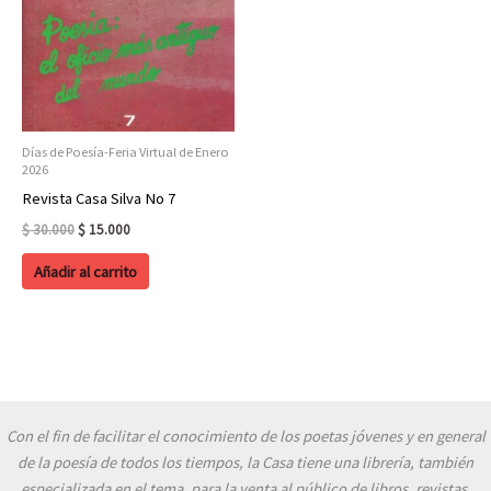
Días de Poesía-Feria Virtual de Enero
2026
Revista Casa Silva No 7
Original
Current
$
30.000
$
15.000
price
price
was:
is:
Añadir al carrito
$ 30.000.
$ 15.000.
Con el fin de facilitar el conocimiento de los poetas jóvenes y en general
de la poesía de todos los tiempos, la Casa tiene una librería, también
especializada en el tema, para la venta al público de libros, revistas,