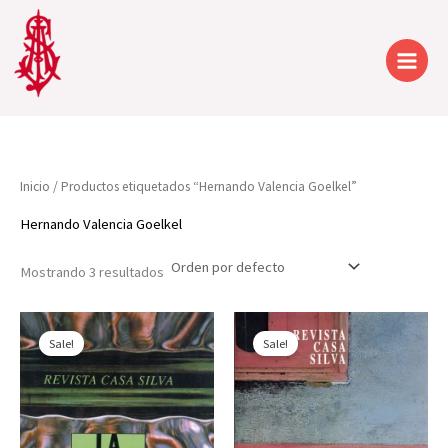
Ir
al
contenido
Inicio
/ Productos etiquetados “Hernando Valencia Goelkel”
Hernando Valencia Goelkel
Mostrando 3 resultados
Sale!
Sale!