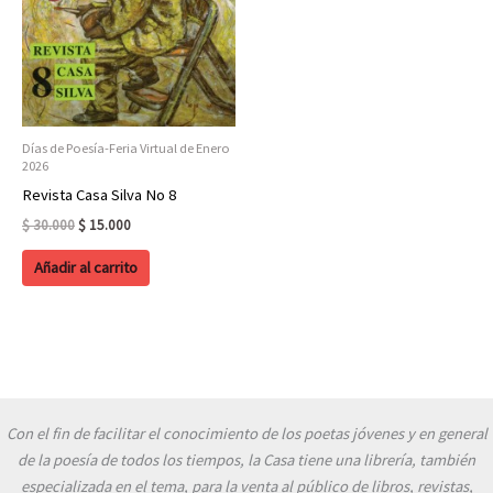
Días de Poesía-Feria Virtual de Enero
2026
Revista Casa Silva No 8
Original
Current
$
30.000
$
15.000
price
price
was:
is:
Añadir al carrito
$ 30.000.
$ 15.000.
Con el fin de facilitar el conocimiento de los poetas jóvenes y en general
de la poesía de todos los tiempos, la Casa tiene una librería, también
especializada en el tema, para la venta al público de libros, revistas,