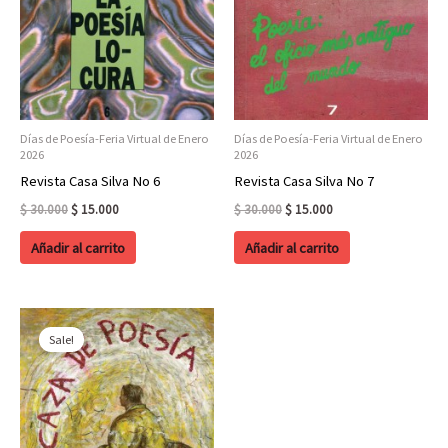
Días de Poesía-Feria Virtual de Enero
Días de Poesía-Feria Virtual de Enero
2026
2026
Revista Casa Silva No 6
Revista Casa Silva No 7
Original
Current
Original
Current
$
30.000
$
15.000
$
30.000
$
15.000
price
price
price
price
was:
is:
was:
is:
Añadir al carrito
Añadir al carrito
$ 30.000.
$ 15.000.
$ 30.000.
$ 15.000.
Sale!