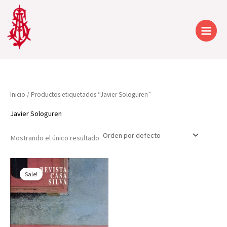
Ir
al
contenido
Inicio
/ Productos etiquetados “Javier Sologuren”
Javier Sologuren
Mostrando el único resultado
Sale!