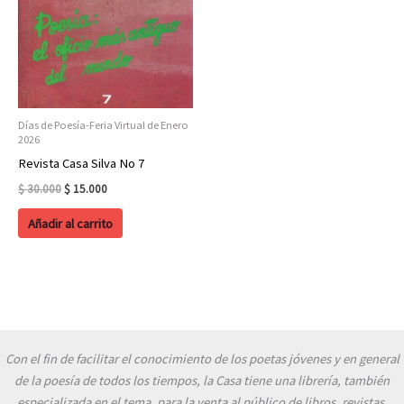
Días de Poesía-Feria Virtual de Enero
2026
Revista Casa Silva No 7
Original
Current
$
30.000
$
15.000
price
price
was:
is:
Añadir al carrito
$ 30.000.
$ 15.000.
Con el fin de facilitar el conocimiento de los poetas jóvenes y en general
de la poesía de todos los tiempos, la Casa tiene una librería, también
especializada en el tema, para la venta al público de libros, revistas,