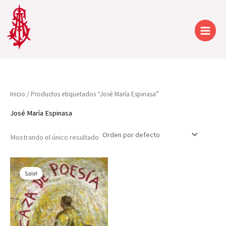
Ir
al
contenido
Inicio
/ Productos etiquetados “José María Espinasa”
José María Espinasa
Mostrando el único resultado
Sale!