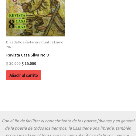
Días de Poesía-Feria Virtual de Enero
2026
Revista Casa Silva No 8
Original
Current
$
30.000
$
15.000
price
price
was:
is:
Añadir al carrito
$ 30.000.
$ 15.000.
Con el fin de facilitar el conocimiento de los poetas jóvenes y en general
de la poesía de todos los tiempos, la Casa tiene una librería, también
especializada en el tema, para la venta al público de libros, revistas,