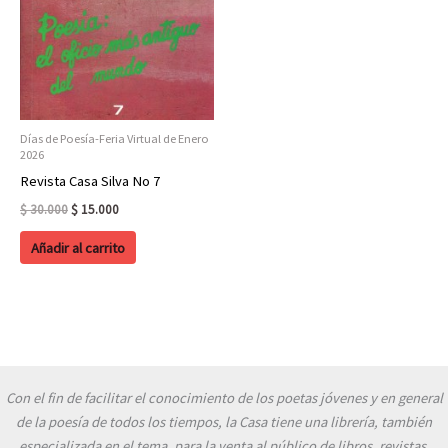
Días de Poesía-Feria Virtual de Enero
2026
Revista Casa Silva No 7
Original
Current
$
30.000
$
15.000
price
price
was:
is:
Añadir al carrito
$ 30.000.
$ 15.000.
Con el fin de facilitar el conocimiento de los poetas jóvenes y en general
de la poesía de todos los tiempos, la Casa tiene una librería, también
especializada en el tema, para la venta al público de libros, revistas,