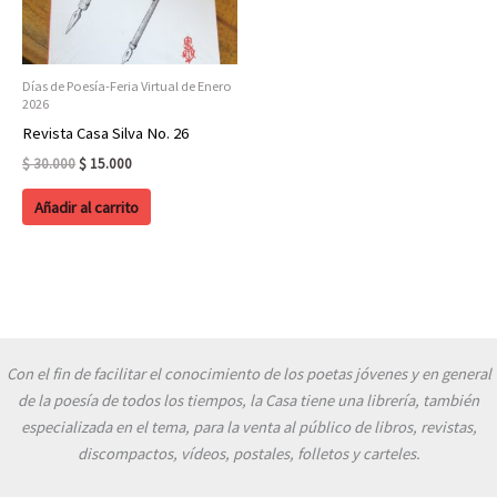
Días de Poesía-Feria Virtual de Enero
2026
Revista Casa Silva No. 26
Original
Current
$
30.000
$
15.000
price
price
was:
is:
Añadir al carrito
$ 30.000.
$ 15.000.
Con el fin de facilitar el conocimiento de los poetas jóvenes y en general
de la poesía de todos los tiempos, la Casa tiene una librería, también
especializada en el tema, para la venta al público de libros, revistas,
discompactos, vídeos, postales, folletos y carteles.