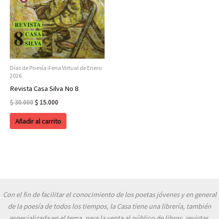
Días de Poesía-Feria Virtual de Enero
2026
Revista Casa Silva No 8
Original
Current
$
30.000
$
15.000
price
price
was:
is:
Añadir al carrito
$ 30.000.
$ 15.000.
Con el fin de facilitar el conocimiento de los poetas jóvenes y en general
de la poesía de todos los tiempos, la Casa tiene una librería, también
especializada en el tema, para la venta al público de libros, revistas,