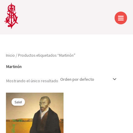
Ir
al
contenido
Inicio
/ Productos etiquetados “Martinón”
Martinón
Mostrando el único resultado
Sale!