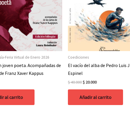
ía-Feria Virtual de Enero 2026
Coediciones
un joven poeta. Acompañadas de
El vacío del alba de Pedro Luis
 de Franz Xaver Kappus
Espinel
Original
Current
$
40.000
$
20.000
price
price
was:
is:
ir al carrito
Añadir al carrito
$ 40.000.
$ 20.000.