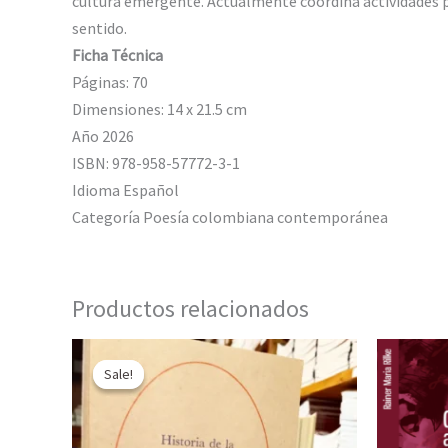
cultura emergente. Actualmente coordina actividades ped
sentido.
Ficha Técnica
Páginas: 70
Dimensiones: 14 x 21.5 cm
Año 2026
ISBN: 978-958-57772-3-1
Idioma Español
Categoría Poesía colombiana contemporánea
Productos relacionados
Sale!
Sale!