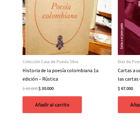
Colección Casa de Poesía Silva
Días de Poes
Historia de la poesía colombiana 1a
Cartas a 
edición – Rústica
las cartas
Original
Current
$
60.000
$
30.000
$
67.000
price
price
was:
is:
Añadir al carrito
Añad
$ 60.000.
$ 30.000.