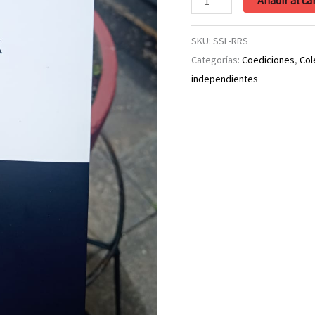
Silencio
será
SKU:
SSL-RRS
la
Categorías:
Coediciones
,
Col
lengua
independientes
-
Rodolfo
Ramírez
Soto
cantidad