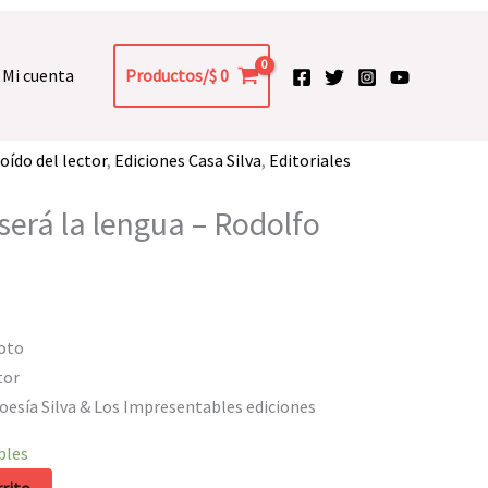
Mi cuenta
Productos/
$
0
oído del lector
,
Ediciones Casa Silva
,
Editoriales
 será la lengua – Rodolfo
oto
tor
Poesía Silva & Los Impresentables ediciones
bles
rrito