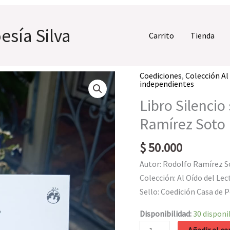
esía Silva
Carrito
Tienda
Coediciones
,
Colección Al 
independientes
Libro Silencio
Ramírez Soto
$
50.000
Autor: Rodolfo Ramírez S
Colección: Al Oído del Lec
Sello: Coedición Casa de 
Disponibilidad:
30 disponi
Libro
Añadir al ca