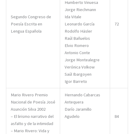
Humberto Vinuesa
Jorge Riechmann
Segundo Congreso de
Ida Vitale
Poesía Escrita en
Leonardo García
72
Lengua Española
Rodolfo Häsler
Raúl Bañuelos
Elvio Romero
Antonio Conte
Jorge Montealegre
Verónica Volkow
Saúl Ibargoyen
Igor Barreto
Mario Rivero Premio
Hernando Cabarcas
Nacional de Poesía José
Antequera
Asunción Silva 2002
Darío Jaramillo
– El lirismo narrativo del
Agudelo
84
asfalto y de la intimidad
– Mario Rivero: Vida y