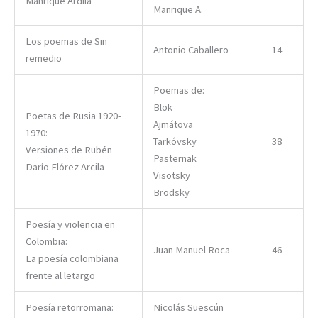
Manrique Ardila
Manrique A.
Los poemas de Sin
Antonio Caballero
14
remedio
Poemas de:
Blok
Poetas de Rusia 1920-
Ajmátova
1970:
Tarkóvsky
38
Versiones de Rubén
Pasternak
Darío Flórez Arcila
Visotsky
Brodsky
Poesía y violencia en
Colombia:
Juan Manuel Roca
46
La poesía colombiana
frente al letargo
Poesía retorromana:
Nicolás Suescún