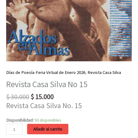
Días de Poesía-Feria Virtual de Enero 2026
,
Revista Casa Silva
Revista Casa Silva No 15
Original
Current
$
30.000
$
15.000
price
price
Revista Casa Silva No. 15
was:
is:
$ 30.000.
$ 15.000.
Disponibilidad:
50 disponibles
Revista
Añadir al carrito
Casa