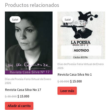
Productos relacionados
Sale!
Sale!
Sale!
Sale!
AGOTADO
Días de Poesía-Feria Virtual de Enero
2026
Revista Casa Silva No 1
Días de Poesía-Feria Virtual de Enero
Original
Current
$
30.000
$
15.000
2026
price
price
Revista Casa Silva No 17
was:
is:
Leer más
$ 30.000.
$ 15.000.
Original
Current
$
30.000
$
15.000
price
price
was:
is:
Añadir al carrito
$ 30.000.
$ 15.000.