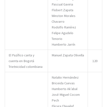
Pascual Gaviria
Flobert Zapata
Winston Morales
Chavarro
Rodolfo Ramírez
Felipe Agudelo
Tenorio
Humberto Jarrín
El Pazífico canta y
Manuel Zapata Olivella
cuenta en Bogotá
120
Trietnicidad colombiana
Natalio Hernández
Briceida Cuevas
Humberto Ak’abal
José Miguel Cocom
Pech
Elicura Chiuailaf