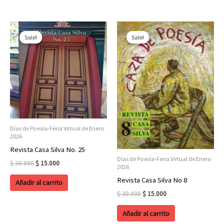
Sale!
Sale!
Sale!
Sale!
Días de Poesía-Feria Virtual de Enero
2026
Revista Casa Silva No. 25
Días de Poesía-Feria Virtual de Enero
Original
Current
$
30.000
$
15.000
2026
price
price
Revista Casa Silva No 8
was:
is:
Añadir al carrito
$ 30.000.
$ 15.000.
Original
Current
$
30.000
$
15.000
price
price
was:
is:
Añadir al carrito
$ 30.000.
$ 15.000.