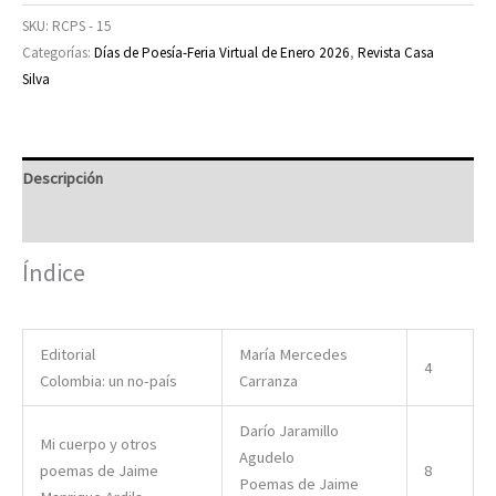
Silva
SKU:
RCPS - 15
No
Categorías:
Días de Poesía-Feria Virtual de Enero 2026
,
Revista Casa
15
Silva
cantidad
Descripción
Valoraciones (0)
Índice
Editorial
María Mercedes
4
Colombia: un no-país
Carranza
Darío Jaramillo
Mi cuerpo y otros
Agudelo
poemas de Jaime
8
Poemas de Jaime