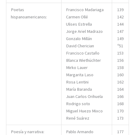
Poetas
Francisco Madariaga
139
hispanoamericanos:
Carmen Ollé
142
Ulises Estrella
144
Jorge Ariel Madrazo
147
Gonzalo Millán
149
David Cherician
º51
Francisco Castaño
153
Blanca Wiethüchter
156
Mirko Lauer
158
Margarita Laso
160
Rosa Lentini
162
María Baranda
164
Juan Carlos Orihuela
166
Rodrigo soto
168
Miguel Huezo Mixco
170
René Suárez
173
Poesía y narrativa:
Pablo Armando
177