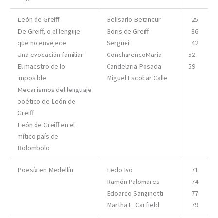
León de Greiff
Belisario Betancur
25
De Greiff, o el lenguje
Boris de Greiff
36
que no envejece
Serguei
42
Una evocación familiar
GoncharencoMaría
52
El maestro de lo
Candelaria Posada
59
imposible
Miguel Escobar Calle
Mecanismos del lenguaje
poético de León de
Greiff
León de Greiff en el
mítico país de
Bolombolo
Poesía en Medellín
Ledo Ivo
71
Ramón Palomares
74
Edoardo Sanginetti
77
Martha L. Canfield
79