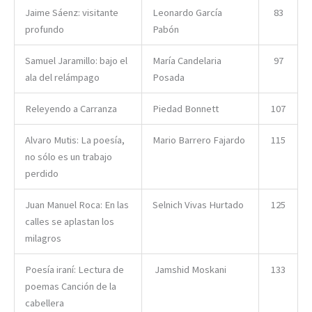
Jaime Sáenz: visitante
Leonardo García
83
profundo
Pabón
Samuel Jaramillo: bajo el
María Candelaria
97
ala del relámpago
Posada
Releyendo a Carranza
Piedad Bonnett
107
Alvaro Mutis: La poesía,
Mario Barrero Fajardo
115
no sólo es un trabajo
perdido
Juan Manuel Roca: En las
Selnich Vivas Hurtado
125
calles se aplastan los
milagros
Poesía iraní: Lectura de
Jamshid Moskani
133
poemas Canción de la
cabellera