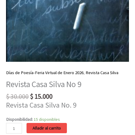
Días de Poesía-Feria Virtual de Enero 2026
,
Revista Casa Silva
Revista Casa Silva No 9
Original
Current
$
30.000
$
15.000
price
price
Revista Casa Silva No. 9
was:
is:
$ 30.000.
$ 15.000.
Disponibilidad:
15 disponibles
Revista
Añadir al carrito
Casa