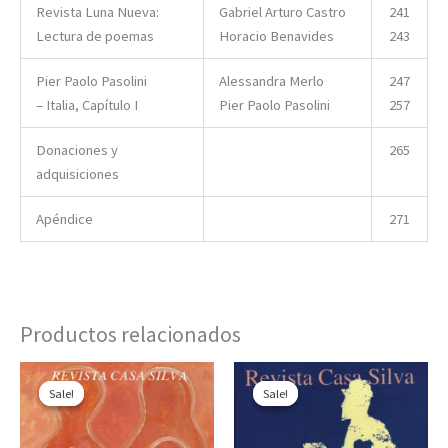
Revista Luna Nueva:
Gabriel Arturo Castro
241
Lectura de poemas
Horacio Benavides
243
Pier Paolo Pasolini
Alessandra Merlo
247
– Italia, Capítulo I
Pier Paolo Pasolini
257
Donaciones y
265
adquisiciones
Apéndice
271
Productos relacionados
Sale!
Sale!
Sale!
Sale!