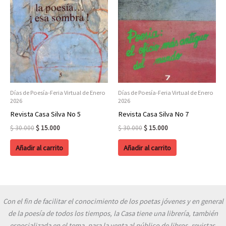
Días de Poesía-Feria Virtual de Enero
Días de Poesía-Feria Virtual de Enero
2026
2026
Revista Casa Silva No 5
Revista Casa Silva No 7
Original
Current
Original
Current
$
30.000
$
15.000
$
30.000
$
15.000
price
price
price
price
was:
is:
was:
is:
Añadir al carrito
Añadir al carrito
$ 30.000.
$ 15.000.
$ 30.000.
$ 15.000.
Con el fin de facilitar el conocimiento de los poetas jóvenes y en general
de la poesía de todos los tiempos, la Casa tiene una librería, también
especializada en el tema, para la venta al público de libros, revistas,