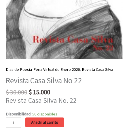
Días de Poesía-Feria Virtual de Enero 2026
,
Revista Casa Silva
Revista Casa Silva No 22
Original
Current
$
30.000
$
15.000
price
price
Revista Casa Silva No. 22
was:
is:
$ 30.000.
$ 15.000.
Disponibilidad:
50 disponibles
Revista
Añadir al carrito
Casa