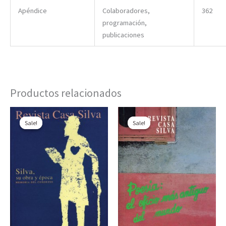
Apéndice
Colaboradores,
362
programación,
publicaciones
Productos relacionados
Sale!
Sale!
Sale!
Sale!