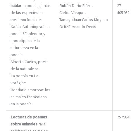
hablar
La poesía, jardín
Rubén Darío Flórez
27
de las especiesLa
Carlos Vásquez
405262
metamorfosis de
TamayoJuan Carlos Moyano
Kafka: Autobiografía o
OrtizFernando Denis
poesía?Esplendor y
apocalipsis de la
naturaleza en la
poesía
Alberto Caeiro, poeta
de la naturaleza
La poesía en La
vorágine
Bestiario amoroso: los
animales fantásticos
en la poesía
Lecturas de poemas
757984
sobre animales
Para
celebrar los animales