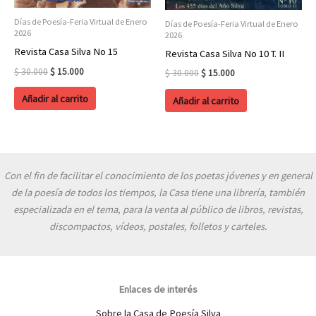
Días de Poesía-Feria Virtual de Enero
Días de Poesía-Feria Virtual de Enero
2026
2026
Revista Casa Silva No 15
Revista Casa Silva No 10 T. II
Original
Current
$
30.000
$
15.000
Original
Current
$
30.000
$
15.000
price
price
price
price
was:
is:
was:
is:
Añadir al carrito
Añadir al carrito
$ 30.000.
$ 15.000.
$ 30.000.
$ 15.000.
Con el fin de facilitar el conocimiento de los poetas jóvenes y en general
de la poesía de todos los tiempos, la Casa tiene una librería, también
especializada en el tema, para la venta al público de libros, revistas,
discompactos, vídeos, postales, folletos y carteles.
Enlaces de interés
Sobre la Casa de Poesía Silva