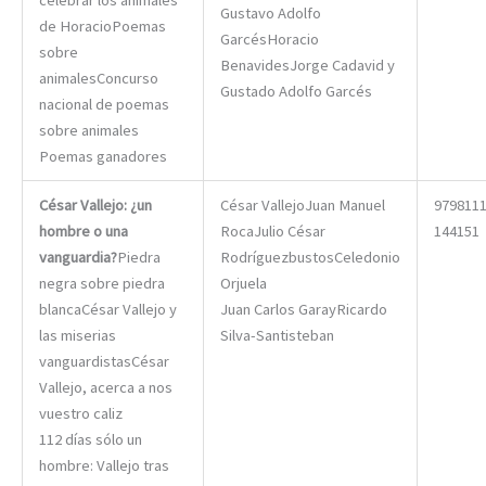
Gustavo Adolfo
de HoracioPoemas
GarcésHoracio
sobre
BenavidesJorge Cadavid y
animalesConcurso
Gustado Adolfo Garcés
nacional de poemas
sobre animales
Poemas ganadores
César Vallejo: ¿un
César VallejoJuan Manuel
979811
hombre o una
RocaJulio César
144151
vanguardia?
Piedra
RodríguezbustosCeledonio
negra sobre piedra
Orjuela
blancaCésar Vallejo y
Juan Carlos GarayRicardo
las miserias
Silva-Santisteban
vanguardistasCésar
Vallejo, acerca a nos
vuestro caliz
112 días sólo un
hombre: Vallejo tras