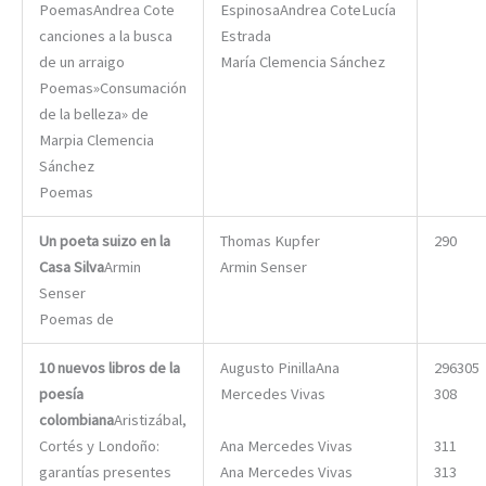
PoemasAndrea Cote
EspinosaAndrea CoteLucía
canciones a la busca
Estrada
de un arraigo
María Clemencia Sánchez
Poemas»Consumación
de la belleza» de
Marpia Clemencia
Sánchez
Poemas
Un poeta suizo en la
Thomas Kupfer
290
Casa Silva
Armin
Armin Senser
Senser
Poemas de
10 nuevos libros de la
Augusto PinillaAna
296305
poesía
Mercedes Vivas
308
colombiana
Aristizábal,
Cortés y Londoño:
Ana Mercedes Vivas
311
garantías presentes
Ana Mercedes Vivas
313