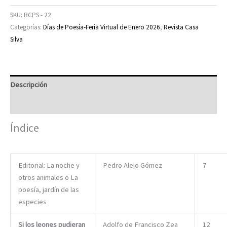
Silva
SKU:
RCPS - 22
No
Categorías:
Días de Poesía-Feria Virtual de Enero 2026
,
Revista Casa
22
Silva
cantidad
Descripción
Valoraciones (0)
Índice
Editorial: La noche y
Pedro Alejo Gómez
7
otros animales o La
poesía, jardín de las
especies
Si los leones pudieran
Adolfo de Francisco Zea
12