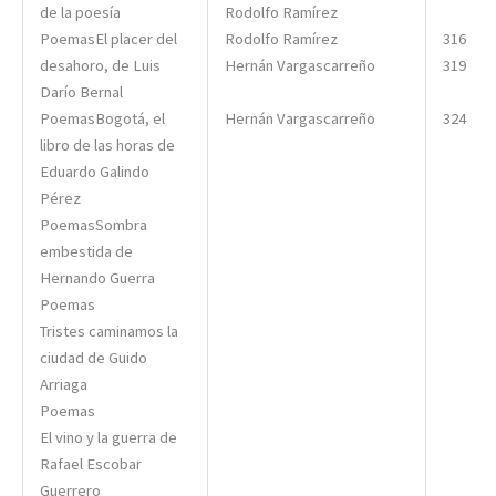
de la poesía
Rodolfo Ramírez
PoemasEl placer del
Rodolfo Ramírez
316
desahoro, de Luis
Hernán Vargascarreño
319
Darío Bernal
PoemasBogotá, el
Hernán Vargascarreño
324
libro de las horas de
Eduardo Galindo
Pérez
PoemasSombra
embestida de
Hernando Guerra
Poemas
Tristes caminamos la
ciudad de Guido
Arriaga
Poemas
El vino y la guerra de
Rafael Escobar
Guerrero