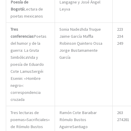
Poesía de
Langagne y José Ángel
Bogotá
Lectura de
Leyva
poetas mexicanos
Tres
Sonia Nadezhda Truque
223
conferencias
Poetas
Jaime García Maffla
234
del humor y de la
Robinson Quintero Ossa
249
guerra: La Gruta
Jorge Bustamamente
SimbólicaVida y
García
poesía de Eduardo
Cote LamusSergéi
Esenin: «Hombre
negro»:
correspondencia
cruzada
Tres lecturas de
Ramón Cote Baraibar
263
poemas»Sacrificiales»
Rómulo Bustos
274281
de Rómulo Bustos
AguirreSantiago