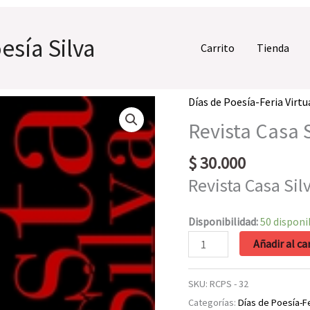
esía Silva
Carrito
Tienda
Días de Poesía-Feria Virtu
Revista Casa 
$
30.000
Revista Casa Sil
Disponibilidad:
50 disponi
Revista
Añadir al ca
Casa
Silva
SKU:
RCPS - 32
No
Categorías:
Días de Poesía-Fe