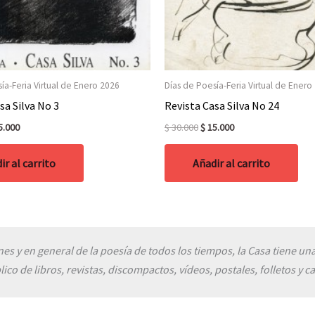
ía-Feria Virtual de Enero 2026
Días de Poesía-Feria Virtual de Enero
sa Silva No 3
Revista Casa Silva No 24
ginal
Current
Original
Current
5.000
$
30.000
$
15.000
ce
price
price
price
:
is:
was:
is:
ir al carrito
Añadir al carrito
0.000.
$ 15.000.
$ 30.000.
$ 15.000.
enes y en general de la poesía de todos los tiempos, la Casa tiene una
lico de libros, revistas, discompactos, vídeos, postales, folletos y ca