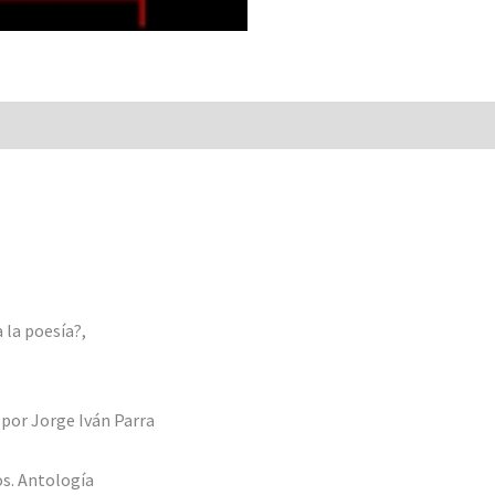
 la poesía?,
 por Jorge Iván Parra
os. Antología