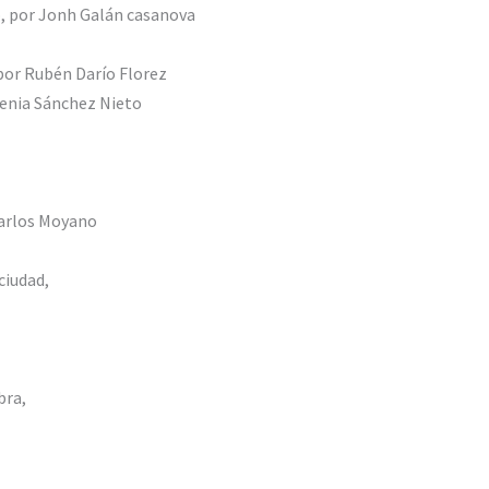
o, por Jonh Galán casanova
 por Rubén Darío Florez
genia Sánchez Nieto
Carlos Moyano
ciudad,
bra,