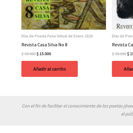
Días de Poesía-Feria Virtual de Enero 2026
Días de Poes
Revista Casa Silva No 8
Revista Ca
Original
Current
Ori
$
30.000
$
15.000
$
30.000
$
1
price
price
pri
was:
is:
was
Añadir al carrito
Añad
$ 30.000.
$ 15.000.
$ 3
Con el fin de facilitar el conocimiento de los poetas jóv
al púb