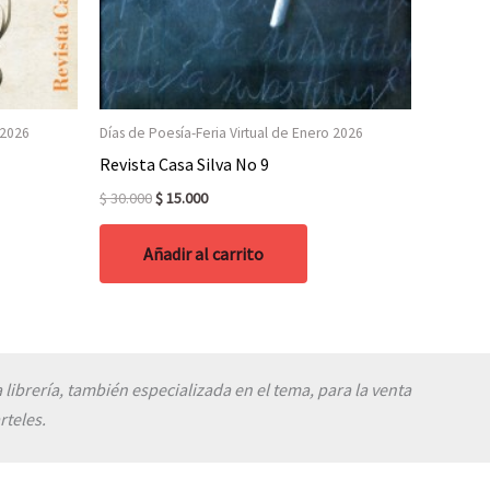
 2026
Días de Poesía-Feria Virtual de Enero 2026
Revista Casa Silva No 9
Original
Current
$
30.000
$
15.000
price
price
was:
is:
Añadir al carrito
$ 30.000.
$ 15.000.
 librería, también especializada en el tema, para la venta
rteles.