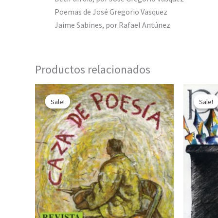
Poemas de José Gregorio Vasquez
Jaime Sabines, por Rafael Antúnez
Productos relacionados
Sale!
Sale!
Sale!
Sale!